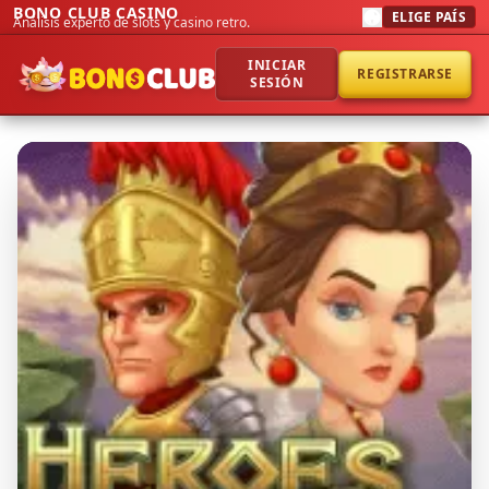
BONO CLUB CASINO
ELIGE PAÍS
Análisis experto de slots y casino retro.
INICIAR
REGISTRARSE
SESIÓN
🏆
11/06/2026 Juan*** gano 30,500 MXN 💰