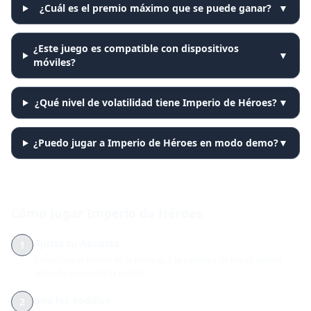
¿Cuál es el premio máximo que se puede ganar?
▼
¿Este juego es compatible con dispositivos
▼
móviles?
¿Qué nivel de volatilidad tiene Imperio de Héroes?
▼
¿Puedo jugar a Imperio de Héroes en modo demo?
▼
Cómo Jugar Imperio de Héroes
Ajusta tu Apuesta
1
Selecciona el monto de la moneda y la cantidad de líneas activas
antes de comenzar la batalla.
Gira los Rodillos
2