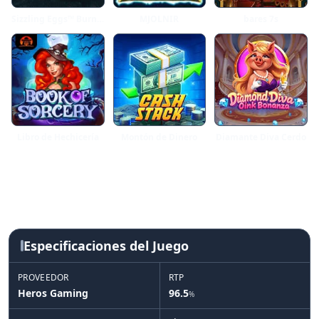
Sizzling Eggs™ Burning Board™
MJOLNIR
bares 7s
Libro de Hechicería
Montón de Dinero
Diamante Diva Cerdo
Especificaciones del Juego
PROVEEDOR
RTP
Heros Gaming
96.5
%