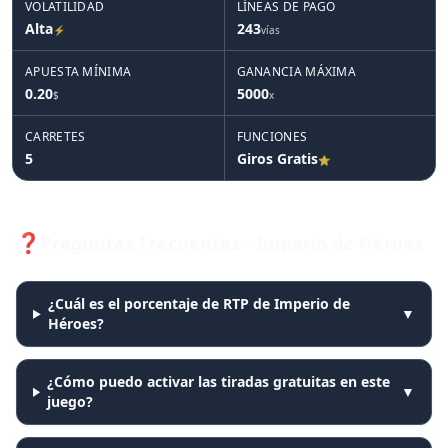
VOLATILIDAD
LÍNEAS DE PAGO
Alta
243
⚡
vías
APUESTA MÍNIMA
GANANCIA MÁXIMA
0.20
5000
$
x
CARRETES
FUNCIONES
5
Giros Gratis
⭐
❓
Preguntas Frecuentes - Imperio de Héroes
¿Cuál es el porcentaje de RTP de Imperio de
▼
Héroes?
¿Cómo puedo activar las tiradas gratuitas en este
▼
juego?