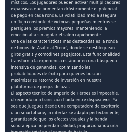
místicos. Los jugadores pueden activar multiplicadores
expansivos que aumentan drásticamente el potencial
de pago en cada ronda. La volatilidad media asegura
un flujo constante de victorias pequeñas mientras se
persiguen los premios mayores, manteniendo la
emoción alta sin agotar el saldo rápidamente.
Una de las características más destacadas es la ronda
de bonos de 'Asalto al Trono', donde se desbloquean
giros gratis y comodines pegajosos. Esta funcionalidad
transforma la experiencia estándar en una búsqueda
intensiva de ganancias, optimizando las
probabilidades de éxito para quienes buscan
maximizar su retorno de inversión en nuestra
plataforma de juegos de azar.
El aspecto técnico de Imperio de Héroes es impecable,
ofreciendo una transición fluida entre dispositivos. Ya
sea que juegues desde una computadora de escritorio
o un smartphone, la interfaz se adapta perfectamente,
garantizando que los efectos visuales y la banda
sonora épica no pierdan calidad, proporcionando una
inmersión total en el campo de batalla.