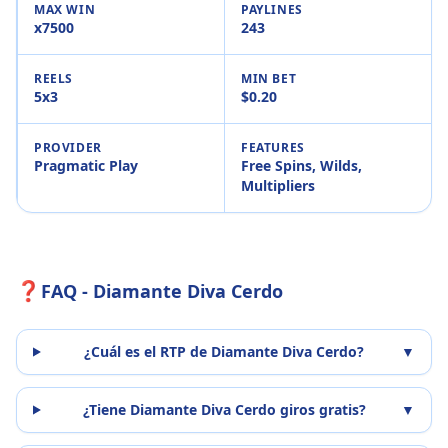
MAX WIN
PAYLINES
x7500
243
REELS
MIN BET
5x3
$0.20
PROVIDER
FEATURES
Pragmatic Play
Free Spins, Wilds,
Multipliers
❓
FAQ - Diamante Diva Cerdo
¿Cuál es el RTP de Diamante Diva Cerdo?
▼
¿Tiene Diamante Diva Cerdo giros gratis?
▼