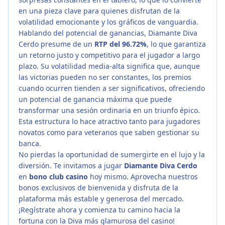
en una pieza clave para quienes disfrutan de la
volatilidad emocionante y los gráficos de vanguardia.
Hablando del potencial de ganancias, Diamante Diva
Cerdo presume de un
RTP del 96.72%
, lo que garantiza
un retorno justo y competitivo para el jugador a largo
plazo. Su volatilidad media-alta significa que, aunque
las victorias pueden no ser constantes, los premios
cuando ocurren tienden a ser significativos, ofreciendo
un potencial de ganancia máxima que puede
transformar una sesión ordinaria en un triunfo épico.
Esta estructura lo hace atractivo tanto para jugadores
novatos como para veteranos que saben gestionar su
banca.
No pierdas la oportunidad de sumergirte en el lujo y la
diversión. Te invitamos a jugar
Diamante Diva Cerdo
en
bono club casino
hoy mismo. Aprovecha nuestros
bonos exclusivos de bienvenida y disfruta de la
plataforma más estable y generosa del mercado.
¡Regístrate ahora y comienza tu camino hacia la
fortuna con la Diva más glamurosa del casino!