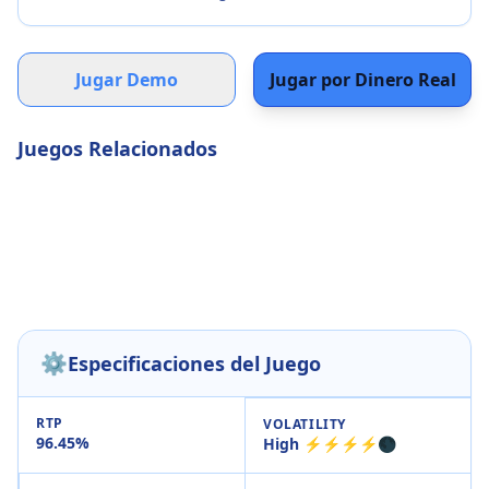
Jugar Demo
Jugar por Dinero Real
Juegos Relacionados
⚙️
Especificaciones del Juego
RTP
VOLATILITY
96.45%
High ⚡⚡⚡⚡🌑